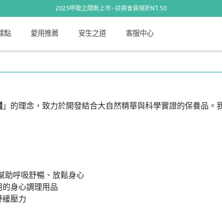
2025呼吸之間新上市-註冊會員現折NT.50
據點
愛用推薦
安生之道
客服中心
關
」的理念，致力於開發結合大自然精華與科學實證的保養品。
。
幫助呼吸舒暢、放鬆身心
用的身心調理用品
舒緩壓力