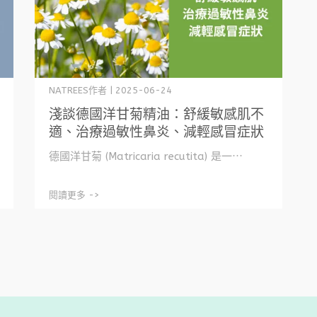
NATREES作者 | 2025-06-24
淺談德國洋甘菊精油：舒緩敏感肌不
適、治療過敏性鼻炎、減輕感冒症狀
德國洋甘菊 (Matricaria recutita) 是一⋯
閱讀更多 ->